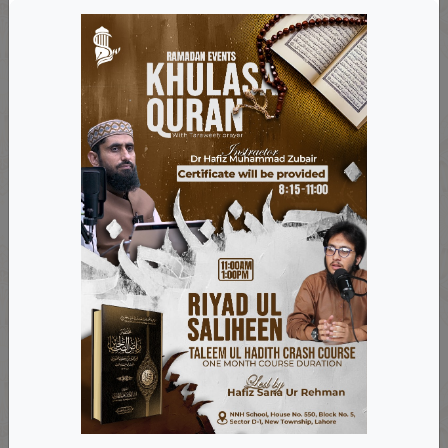
ہے؟
بعض دوستوں نے یہ سوال پیدا کیا ہے کہ اگر کورونا وائرس کے مریض کی وفات
ہو جائے اور میت کو غسل دینے یا اس کے کفن دفن یا نماز...
۲۵ مارچ، ۲۰۲۰
فیس بک پوسٹ
کورونا وائرس کے سبب بے وقت اذان کہنا
کافی سارے دوستوں نے سوال کیا ہے کہ رات گئے دس ساڑھے دس بجے کورونا
وائرس کی وبا اور مصیبت میں اللہ کی مدد حاصل کرنے کے لیے پاکستان کے...
۲۵ مارچ، ۲۰۲۰
فیس بک پوسٹ
کرونا وائرس کی وباء کی وجہ سے مساجد کو بند کرنا
بہت سے دوست احباب اس حوالے سے سوال کر رہے ہیں کہ کیا مساجد کو بند کر