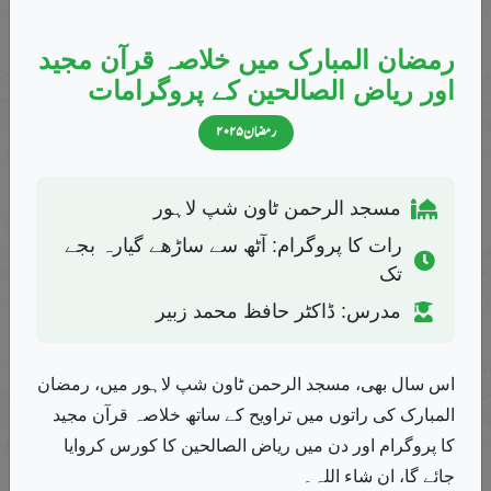
دینا چاہیے تو میری ذاتی رائے یہی ہے کہ اس وقت بیماری کی...
رمضان المبارک میں خلاصہ قرآن مجید
۲۱ مارچ، ۲۰۲۰
فیس بک پوسٹ
اور ریاض الصالحین کے پروگرامات
رمضان ۲۰۲۵
موضوعات
مسجد الرحمن ٹاون شپ لاہور
ازدواجی زندگی
ایمان اور الحاد
تحقیقی مضامین
4
2
22
رات کا پروگرام: آٹھ سے ساڑھے گیارہ بجے
تحقیقی مقالات
تزکیہ
توہین رسالت
تک
8
2
1
مدرس: ڈاکٹر حافظ محمد زبیر
جادو
حکمت نبوی
ختم نبوت
1
1
12
خواب
خواتین کے مسائل
رمضان
6
2
8
اس سال بھی، مسجد الرحمن ٹاون شپ لاہور میں، رمضان
سائیکولوجی
سیکس ایجوکیشن
عظمت صحابہ
2
8
15
المبارک کی راتوں میں تراویح کے ساتھ خلاصہ قرآن مجید
عقیدہ
علم الکلام
فتاویٰ
2
7
1
کا پروگرام اور دن میں ریاض الصالحین کا کورس کروایا
جائے گا، ان شاء اللہ۔
فقہی مسائل
فلسفہ
متفرق
14
8
29