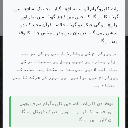
مستشرقین
معاشرتی مسائل
کفر اور تکفیر
3
17
1
رات کا پروگرام آٹھ سے ساڑھے گیارہ بجے تک، ساڑھے تین
گھنٹے کا ہو گا، کہ جس میں ڈیڑھ گھنٹے میں نماز اور
کورونا
4
تراویح ہو گی جبکہ دو گھنٹے خلاصہ قرآن مجید کے دو
سیشن ہوں گے۔ درمیان میں پندرہ منٹس چائے کا وقفہ
بھی ہو گا۔
تصانیف
اس پروگرام کی ریکارڈنگ بھی ہو گی جو بعد
ویڈیوز
ازاں ہمارے یو ٹیوب چینل پر دستیاب ہو گی
تعارف
جبکہ اسے لائیو بھی سنا جا سکتا ہے۔ مسجد کے
منزل
پروگرام میں خواتین اور بچوں کی شرکت کا بھی
انتظام ہے۔
معوذات
ویب سائٹ ایڈمن
نوٹ:
دن کا ریاض الصاحین کا پروگرام صرف بچوں
اپنی آراء سے مطلع کیجیے
اور خواتین کے لیے ہے۔ اور یہ صرف فزیکل ہو گا،
آن لائن نہیں ہو گا۔
فیس بک پیج