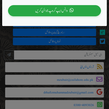
فیس بک پروفائل
واٹس ایپ گروپ جوائن کریں
یوٹیوب چینل
کتاب و سنت مصنف پروفائل
ریسرچ گیٹ پروفائل
ٹویٹر پروفائل
آر ایس ایس فیڈ
mzubair@cuilahore.edu.pk
drhafizmuhammadzubair@gmail.com
0300-4093026