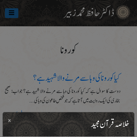
ڈاکٹرحافظ محمد زبیر
کورونا
کیا کورونا کی وبا سے مرنے والا شہید ہے ؟
دوست کا سوال ہے کہ کیا کورونا کی وبا سے مرنے والا شہید ہے؟ جواب: صحیح
بخاری کی ایک روایت میں آتا ہے کہ جو شخص طاعون کی وبا کی...
۲۶ مارچ، ۲۰۲۰
فیس بک پوسٹ
×
خلاصہ قرآن مجید
کیا کورونا وائرس کے سبب میت کی لاش کو جلا دینا جائز