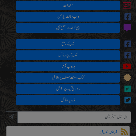
معوذات
ویب سائٹ ایڈمن
اپنی آراء سے مطلع کیجیے
فیس بک پیج
فیس بک پروفائل
یوٹیوب چینل
کتاب و سنت مصنف پروفائل
ریسرچ گیٹ پروفائل
ٹویٹر پروفائل
آر ایس ایس فیڈ