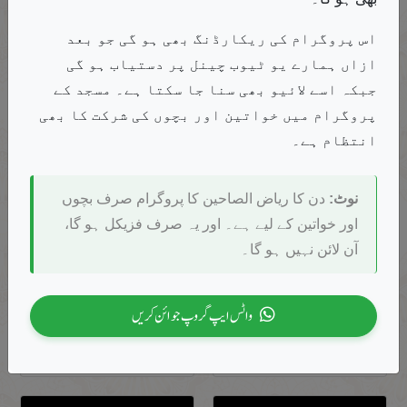
انجینئر محمد علی مرزا
26
قسط ۲۷،اجوف، آسان عربی گرامر
تزکیہ نفس
اس پروگرام کی ریکارڈنگ بھی ہو گی جو بعد
سے مکالمہ
ازاں ہمارے یو ٹیوب چینل پر دستیاب ہو گی
جبکہ اسے لائیو بھی سنا جا سکتا ہے۔ مسجد کے
27
قسط ۲۸،اجوف اور ناقص، آسان عربی گرامر
پروگرام میں خواتین اور بچوں کی شرکت کا بھی
انتظام ہے۔
28
قسط ۲۹،ناقص، آسان عربی گرامر
نوٹ:
دن کا ریاض الصاحین کا پروگرام صرف بچوں
اور خواتین کے لیے ہے۔ اور یہ صرف فزیکل ہو گا،
آن لائن نہیں ہو گا۔
اسلامی تہذیب و
29
قسط ۳۰،لفیف، آسان عربی گرامر
کیرئیر کاوٴنسلنگ
واٹس ایپ گروپ جوائن کریں
تمدن