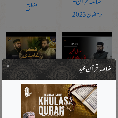
خلاصہ قرآن -
◀
گرامر
منطق
رمضان 2023
14
قسط ۱۴،ماضی کی اقسام ، مضارع کی حالتیں، آسان عربی گرامر
قسط ۱۵،نواصب جوازم مضارع ، فعل مضارع تاکیدی اسلوب، آسان
15
عربی گرامر
×
خلاصہ قرآن مجید
اصول تفسیر
فکر غامدی
16
قسط ۱۶،فعل امر معروف و مجہول، فعل نہی، آسان عربی گرامر
17
قسط ۱۷،ثلاثی مزید فیہ، آسان عربی گرامر