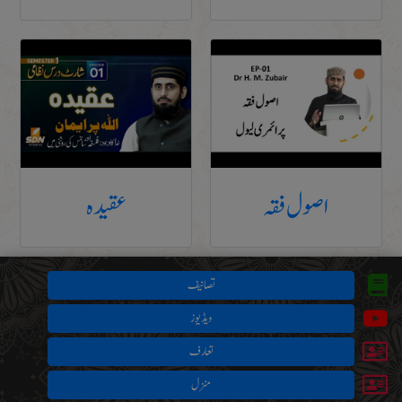
اصول فقہ
عقیدہ
تصانیف
ویڈیوز
تعارف
منزل