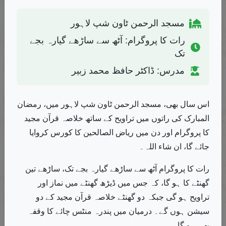
22
قسط ۲۲،مرفوعات، منصوبات،مجرورات، توابع، آسان عربی گرامر
مسجد الرحمن ٹاون شپ لاہور
رات کا پروگرام: آٹھ سے ساڑھے گیارہ بجے
تک
مدرس: ڈاکٹر حافظ محمد زبیر
23
قسط ۲۴،غیر صحیح افعال، آسان عربی گرامر
اسلامی فقہ
روایت اور جدیدیت
اس سال بھی، مسجد الرحمن ٹاون شپ لاہور میں، رمضان
المبارک کی راتوں میں تراویح کے ساتھ خلاصہ قرآن مجید
24
قسط ۲۵،مضاعف، آسان عربی گرامر
کا پروگرام اور دن میں ریاض الصالحین کا کورس کروایا
جائے گا، ان شاء اللہ۔
رات کا پروگرام آٹھ سے ساڑھے گیارہ بجے تک، ساڑھے تین
25
قسط ۲۶،مثال، آسان عربی گرامر
گھنٹے کا ہو گا، کہ جس میں ڈیڑھ گھنٹے میں نماز اور
تراویح ہو گی جبکہ دو گھنٹے خلاصہ قرآن مجید کے دو
سیشن ہوں گے۔ درمیان میں پندرہ منٹس چائے کا وقفہ
بھی ہو گا۔