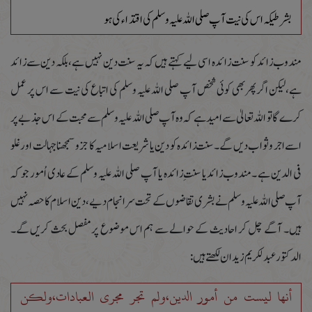
بشرطیکہ اس کی نیت آپ صلی اللہ علیہ وسلم کی اقتداء کی ہو
مندوب زائد کو سنت زائدہ اسی لیے کہتے ہیں کہ یہ سنت دین نہیں ہے،بلکہ دین سے زائد
ہے،لیکن اگرپھربھی کوئی شخص آپ صلی اللہ علیہ وسلم کی اتباع کی نیت سے اس پر عمل
کرے گا تو اللہ تعالیٰ سے امید ہے کہ وہ آپ صلی اللہ علیہ وسلم سے محبت کے اس جذبے پر
اسے اجر و ثواب دیں گے۔سنت زائدہ کو دین یا شریعت اسلامیہ کا جزو سمجھنا جہالت اور غلو
فی الدین ہے ۔مندوب زائدیا سنتِ زائدہ یا آپ صلی اللہ علیہ وسلم کے عادی اُمور جو کہ
آپ صلی اللہ علیہ وسلم نے بشری تقاضوں کے تحت سر انجام دیے،دین اسلام کا حصہ نہیں
ہیں۔ آگے چل کر احادیث کے حوالے سے ہم اس موضوع پر مفصل بحث کریں گے۔
الدکتور عبد لکریم زیدان لکھتے ہیں:
أنھا لیست من أمور الدین،ولم تجر مجری العبادات،ولکن