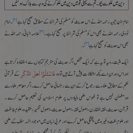
دین میں غلو سے بچو۔تم سے پہلی قومیں دین میں غلو کرنے کی وجہ سے ہلاک ہو گئیں
[۲]
امام ابن تیمیہ رحمہ اللہ نے اس حدیث کو مسلم کی شرائط کے مطابق صحیح کہا ہے
۔امام
[۳]
نووی رحمہ اللہ نے بھی اس کومسلم کی شرائط پر صحیح کہا ہے۔
علامہ البانی رحمہ اللہ نے
[۴]
بھی اس حدیث کو صحیح کہا ہے
۔
ایک مثبت رویہ تو یہ ہے کہ ایک شخص اگر حدیث کی مترجم کتابوں سے استفادہ کرتا ہے
فَاسْئَلُوْا اَھْلَ الذِّکْرِ
اورا س دوران اسے کچھ اشکالات پیش آتے ہیں تو وہ
کے قرآنی
حکم کے مطابق علماء سے رجوع کر کے ان سے رہنمائی حاصل کرے۔اگر معاصر علماء سے
وہ مطمئن نہیں ہے تو ٹھوس علمی بنیادوں پر علومِ اسلامیہ کی تعلیم حاصل کرے ۔
قرآن،حدیث ،فقہ المقارن،اصول فقہ،اصول حدیث،اصول تفسیر،عقیدہ،علومِ بلاغت
اورعلومِ لغت وغیرہ میں پختگی حاصل کرے اور عربی زبان میں موجود ائمہ سلف کے علمی