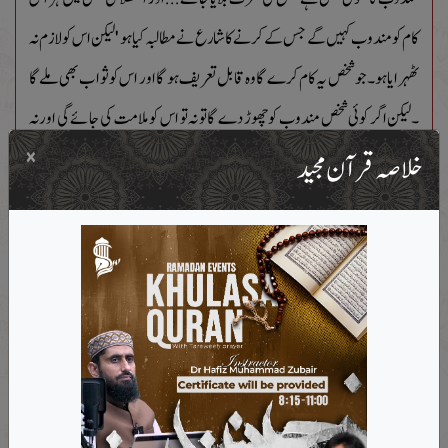
کام کو مندوب کہیں گے جس کے کرنے کا شارع نے مطالبہ کیا ہو 'لیکن اس کو لازم نہ
ٹھہرایا ہو۔جو شخص یہ کام کرے گا وہ قابل تعریف ہو گا اور اس کو ثواب بھی ملے گا
۔لیکن اگر کوئی شخص مندوب کو چھوڑ دے گا تو نہ تو اس کو ملامت کی جائے گی اور نہ
×
ہی اس کو سزا دی جائے گی۔تاہم مندوب کی بعض قسمیں ایسی ہیں کہ جن کے
خلاصہ قرآن مجید
چھوڑنے پر ملامت بھی کی جائے گی اور سزا بھی ہو گی… مندوب کو علماء کے ہاں
سنت،نفل،مستحب،تطوع،احسان اور فضیلت بھی کہتے ہیں
فقہاء نے عام طور پر مندوب کو تین طرح سے تقسیم کیا ہے اور ہر قسم کا الگ الگ حکم بھی
بیان کیا ہے۔
مندوب کی پہلی قسم ’سنت مؤکدہ‘ کہلاتی ہے ۔الدکتور عبد الکریم زیدان لکھتے
ہیں :