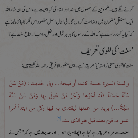
کرنے لگے ہیں۔علم دین کے حصول میں سند اور استاد کی کیااہمیت ہے،اس کی اِن شاء اللہ
ایک مستقل مضمون میں وضاحت کروں گا ۔فی الحال اصل مقصود اس فکر کا جائزہ لینا ہے
کہ کیایہ کہنا درست ہے کہ اللہ کے رسول کا ہرہر قول اور فعل واجب الاتباع سنت ہے ؟
’سنت ‘کی لغوی تعریف
سنت کا لغوی معنی’راستہ‘یا ’طریقہ‘ہے ۔ابن منظور الافریقی رحمہ اللہ لکھتے ہیں:
والسنة السیرة حسنة کانت أو قبیحة ... وفی الحدیث : (مَنْ سَنَّ
سُنَّةً حَسَنَةً فَلَہُ اَجْرُھَا وَاَجْرُ مَنْ عَمِلَ بِھَا وَمَنْ سَنَّ سُنَّةً
سَیِّئَةً…) یرید من عملھا لیقتدی بہ فیھا وکل من ابتدأ أمرا
عمل بہ قوم بعدہ قیل ھو الذی سنہ
[۶]
سنت سے مرادطریقہ ہے 'چاہے اچھا ہو یا برا ہو...اور حدیث میں ہے کہ ''جس نے