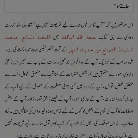
جانتے ہو"
اس موضوع پر کہ “آپ کا ہر قول ہمارے لیے شریعت نہیں ہے” شاہ ولی اللہ محدث
حجة اللہ البالغة
المبحث السابع: مبحث
دہلوی نے اپنی کتاب
میں
استنباط الشرائع من حدیث النبی
کے تحت مختصر لیکن بہت عمدہ بحث کی ہے ۔
شاہ صاحب کے نزدیک آپ کے وہ اقوال جو تبلیغِ رسالت کے باب سے نہیں ہیں(یعنی
دنیاوی امور سے متعلق ہیں) ، بعض حضرات کے مناقب سے متعلق اقوال،طب سے
متعلق بعض اقوال ،آپ کے دور میں کسی جزئی مصلحت کے حصول کے لیے آپ کے
جاری کردہ احکامات،آپ کے عادی امور، آپ کے فیصلے(یعنی قضاء) اور آپ کے بعض
احکامات کا آپ کی قوم کے بعض لوگوں کے لیے خاص ہوناوغیرہ اس کی مثالیں ہیں۔شاہ
صاحب نے اس موقف کی دلیل کے طور پرکہ آپ کاہر قول ہمارے لیے شریعت نہیں
ہے، ایک حدیث کو بیان کیا ہے۔حضرت خارجہ بن زید بن ثابت سے روایت ہے :