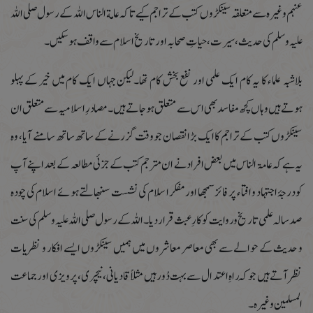
عنہم وغیرہ سے متعلقہ سینکڑوں کتب کے تراجم کیے تاکہ عامة الناس اللہ کے رسول صلی اللہ
علیہ وسلم کی حدیث،سیرت ،حیاتِ صحابہ اور تاریخ اسلام سے واقف ہو سکیں۔
بلاشبہ علماء کا یہ کام ایک علمی اور نفع بخش کام تھا۔لیکن جہاں ایک کام میں خیر کے پہلو
ہوتے ہیں وہاں کچھ مفاسد بھی اس سے متعلق ہوجاتے ہیں ۔مصادرِ اسلامیہ سے متعلق ان
سینکڑوں کتب کے تراجم کا ایک بڑا نقصان جو وقت گزرنے کے ساتھ ساتھ سامنے آیا، وہ
یہ ہے کہ عامۃ ا لناس میں بعض افراد نے ان مترجم کتب کے جزئی مطالعہ کے بعد اپنے آپ
کو درجۂ اجتہاد و افتاء پر فائز سمجھا اور مفکرا سلام کی نشست سنبھالتے ہوئے اسلام کی چودہ
صد سالہ علمی تاریخ و روایت کو کارِ عبث قرار دیا ۔اللہ کے رسول صلی اللہ علیہ وسلم کی سنت
و حدیث کے حوالے سے بھی معاصر معاشروں میں ہمیں سینکڑوں ایسے افکار و نظریات
نظرآتے ہیں جو کہ راہِ اعتدال سے بہت دُور ہیں مثلاً قادیانی، نیچری، پرویزی اور جماعت
المسلمین وغیرہ۔