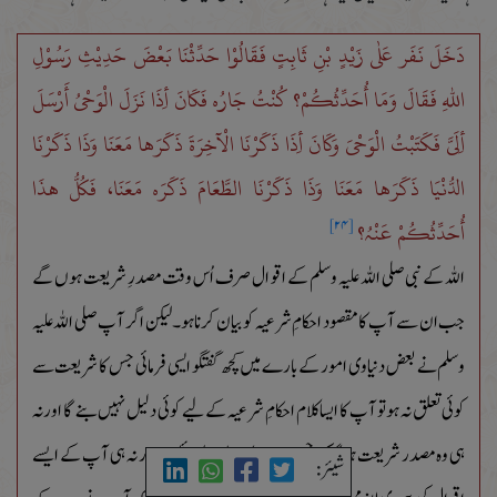
دَخَلَ نَفَر عَلٰی زَیْدٍ بْنِ ثَابِتٍ فَقَالُوْا حَدِّثْنَا بَعْضَ حَدِیْثِ رَسُوْلِ
اللہِ فَقَالَ وَمَا أُحَدِّثُکُمْ؟ کُنْتُ جَارُہ فَکَانَ أِذَا نَزَلَ الْوَحْیُ أَرْسَلَ
أِلَیَّ فَکَتَبْتُ الْوَحْیَ وَکَانَ أِذَا ذَکَرْنَا الْآخِرَةَ ذَکَرَھَا مَعَنَا وَذَا ذَکَرْنَا
الدُّنْیَا ذَکَرَھَا مَعَنَا وَذَا ذَکَرْنَا الطَّعَامَ ذَکَرَہ مَعَنَا، فَکُلُّ ھٰذَا
أُحَدِّثُکُمْ عَنْہُ؟
[۲۴]
اللہ کے نبی صلی اللہ علیہ وسلم کے اقوال صرف اُس وقت مصدرِ شریعت ہوں گے
جب ان سے آپ کامقصود احکامِ شرعیہ کو بیان کرنا ہو۔لیکن اگر آپ صلی اللہ علیہ
وسلم نے بعض دنیاوی امور کے بارے میں کچھ گفتگو ایسی فرمائی جس کا شریعت سے
کوئی تعلق نہ ہو تو آپ کا ایسا کلام احکامِ شرعیہ کے لیے کوئی دلیل نہیں بنے گا اور نہ
ہی وہ مصدر شریعت ہو گاکہ جس سے احکام نکالے جائیں، اور نہ ہی آپ کے ایسے
شیئر: