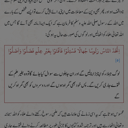
ذخیرے سے براہِ راست استفادہ کرے۔لیکن اگر کوئی شخص ان بنیادی دینی علوم سے
ناواقف ہو اور پھر بھی دین کے معاملات میں اپنی رائے پیش کرے تو ایسے شخص کے بارے
میں اللہ کے رسول صلی اللہ علیہ وسلم کا فرمان ہے کہ ایک ایسا زمانہ بھی آئے گا جس میں
اللہ تعالیٰ علماء کو اٹھا لیں اور لوگوں کی صورت حال یہ ہوگی :
اِتَّخَذَ النَّاسُ رَئُوسًا جُھالًا فَسُئِلُوْا فَاَفْتَوْا بِغَیْرِ عِلْمٍ فَضَلُّوْا وَاَضَلُّوْا
[۵]
لوگ جہلاء کو اپنا بڑا بنالیں گے اور ان جاہلوں سے سوال کیا جائے گا تو وہ بغیر علم کے
فتوے جاری کریں گے۔پس خود بھی گمراہ ہوں گے اور دوسروں کو بھی گمراہ کریں
گے
محسوس ہوتا ہے کہ یہ اسی زمانے کی علامات ہیں کہ علمی رسوخ رکھنے والے علماء کو اللہ سبحانہ
و تعالیٰ اٹھا رہے ہیں اور ترجمہ شدہ کتابوں کا جزئی طور پر مطالعہ کرنے والے فتوے جاری