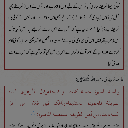
کوئی اچھا طریقہ جاری کیا تو اس کے لیے اس کا اجر ہے اور جس نے اس(طریقے) پر
عمل کیا تو اس (جاری کرنے والے)کے لیے بھی اس کا اجر ہے۔ اور جس نے کوئی برا
طریقہ جاری کیا…''مراد یہ ہے کہ جس نے اس برے طریقے پر عمل کیا تاکہ
اس(طریقے) میں اس کی پیروی کی جائے' اور ہر وہ شخص جو کہ پہلی مرتبہ کوئی کام
کرتا ہے اور اس کے بعد آنے والوں نے اس پر عمل کیا تو کہا گیا ہے کہ اس نے اسے
جاری کیا
علامہ زبیدی رحمہ اللہ لکھتے ہیں:
والسنة السیرة حسنة کانت أو قبیحة،وقال الأزھری السنة
الطریقة المحمودة المستقیمة،ولذلک قیل فلان من أھل
السنة،معناہ من أھل الطریقة المستقیمة المحمودة
[۷]
سنت سے مراد طریقہ ہے چاہے اچھا ہو یا برا،جبکہ علامہ ازہری کا قول یہ ہے کہ سنت