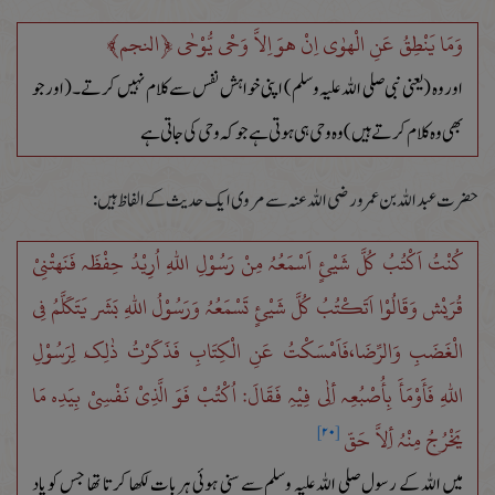
وَمَا یَنْطِقُ عَنِ الْھَوٰی اِنْ ھُوَ اِلاَّ وَحْی یُّوْحٰی ﴿النجم﴾
اور وہ (یعنی نبی صلی اللہ علیہ وسلم) اپنی خواہش نفس سے کلام نہیں کرتے۔(اور جو
بھی وہ کلام کرتے ہیں ) وہ وحی ہی ہوتی ہے جوکہ وحی کی جاتی ہے
حضرت عبد اللہ بن عمرو رضی اللہ عنہ سے مروی ایک حدیث کے الفاظ ہیں :
کُنْتُ اَکْتُبُ کُلَّ شَیْئٍ اَسْمَعُہُ مِنْ رَسُوْلِ اللہِ اُرِیْدُ حِفْظَہ فَنَھَتْنِیْ
قُرَیْش وَقَالُوْا اَتَکْتُبُ کُلَّ شَیْئٍ تَسْمَعُہُ وَرَسُوْلُ اللہِ بَشَر یَتَکَلَّمُ فِی
الْغَضَبِ وَالرِّضَا،فَاَمْسَکْتُ عَنِ الْکِتَابِ فَذَکَرْتُ ذٰلِکَ لِرَسُوْلِ
اللہِ فَأَوْمَأَ بِأُصْبُعِہ أِلٰی فِیْہِ فَقَالَ: اُکْتُبْ فَوَ الَّذِیْ نَفْسِیْ بِیَدِہ مَا
یَخْرُجُ مِنْہُ أِلاَّ حَقّ
[۲۰]
میں اللہ کے رسول صلی اللہ علیہ وسلم سے سنی ہوئی ہر بات لکھا کرتا تھا جس کو یاد