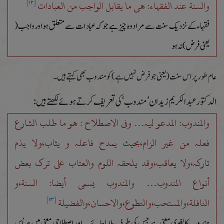
والسنة عند الفقہاء: ھی ما یقابل الواجب من العبادات
[۱۲]
فقہاء کے نزدیک سنت سے مراد وہ چیز ہے جو کہ عبادات سے متعلق ہو اورواجب(
یعنی فرض)نہ ہو
عام طور پر اس سنت(یعنی جو فرض نہیں ہے) کو مندوب بھی کہتے ہیں۔
الدکتور عبد الکریم زیدان ’مندوب‘ کی تعریف کرتے ہوئے لکھتے ہیں :
والمندوب: المدعو لیہ… وفی الاصطلاح : ھو ما طلب الشارع
فعلہ من غیر الزام،بحیث یمدح فاعلہ و یثاب،ولا یذم
تارکہ،ولا یعاقب،وقد یلحقہ اللوم والعتاب علی ترک بعض
أنواع المندوب… والمندوب یسمی أیضا: السنة،و
النافلة،والمستحب،والتطوع،والاحسان،والفضیلة
[۱۳]
مندوب کا لغوی معنی ہے جس کی طرف بلایا جائے...اور اصطلاحی معنی میں ہر اُس