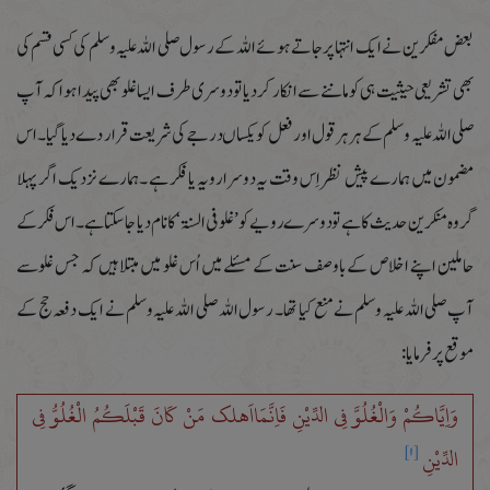
بعض مفکرین نے ایک انتہا پر جاتے ہوئے اللہ کے رسول صلی اللہ علیہ وسلم کی کسی قسم کی
بھی تشریعی حیثیت ہی کوماننے سے انکار کر دیا تو دوسری طرف ایسا غلو بھی پیدا ہوا کہ آپ
صلی اللہ علیہ وسلم کے ہر ہر قول اور فعل کو یکساں درجے کی شریعت قرار دے دیا گیا۔اس
مضمون میں ہمارے پیش نظر اِس وقت یہ دوسرا رویہ یا فکر ہے ۔ہمارے نزدیک اگر پہلا
گروہ منکرین حدیث کا ہے تو دوسرے رویے کو’غلو فی السنۃ‘ کا نام دیا جا سکتا ہے۔اس فکر کے
حاملین اپنے اخلاص کے باوصف سنت کے مسئلے میں اُس غلو میں مبتلا ہیں کہ جس غلوسے
آپ صلی اللہ علیہ وسلم نے منع کیا تھا۔ رسول اللہ صلی اللہ علیہ وسلم نے ایک دفعہ حج کے
موقع پر فرمایا:
وَاِیَّاکُمْ وَالْغُلُوَّ فِی الدِّیْنِ فَاِنَّمَااَھلک مَنْ کَانَ قَبْلَکُمُ الْغُلُوُّ فِی
الدِّیْنِ
[۱]