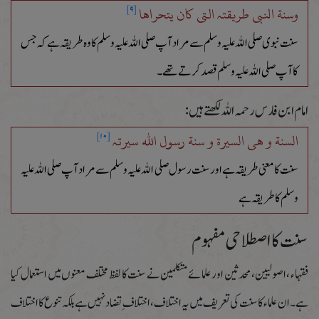
وسنة النبی طریقتہ التی کان یتحراھا
[۹]
سنت نبوی صلی اللہ علیہ وسلم سے مراد آپ صلی اللہ علیہ وسلم کا وہ طریقہ ہے کہ جس
کا آپ صلی اللہ علیہ وسلم قصد کرتے تھے۔
امام ابن فارس رحمہ اللہ لکھتے ہیں :
السنة و ھی السیرة و سنة رسول اللہ سیرتہ
[۱۰]
سنت کا معنی طریقہ ہے اور سنت رسول صلی اللہ علیہ وسلم سے مراد آپ صلی اللہ علیہ
وسلم کا طریقہ ہے
سنت کا اصطلاحی مفہوم
فقہاء ،اصولیین،محدثین اور علمائے متکلمین نے سنت کا لفظ مختلف معنوں میں استعمال کیا
ہے۔ان علماء کا سنت کی تعریف میں یہ اختلاف،اختلاف ِ تضاد نہیں ہے بلکہ تنوع کا اختلاف