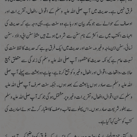
فرق نہیں ہے۔حدیث میں آپ صلی اللہ علیہ وسلم کے اقوال ،افعال،تقریرات اور
اوصاف کے حوالے سے جو کچھ بیان ہو رہا ہے وہ سنت ہے۔یہی وجہ ہے کہ حدیث کی
امہات الکتب میں سے اکثر کے نام سنن سے شروع ہوتے ہیں مثلاً سنن ابی داؤد ، سنن
نسائی،سنن ابن ماجہ وغیرہ ۔سنت اور حدیث میں ایک فرق یہ ہے کہ حدیث کا لفظ سنت کی
نسبت عام ہےکیونکہ حدیث کامقصود آپ صلی اللہ علیہ وسلم کی زندگی سے متعلق جمیع
حالات،واقعات،اقوال اور افعال وغیرہ کو جمع کرنا ہے، چاہے وہ بعثت سے پہلے آپ صلی
اللہ علیہ وسلم سے صادر ہوں یا بعثت کے بعد ہوں۔جبکہ سنت صرف آپ صلی اللہ علیہ
وسلم کے ان اقوال و افعال و تقریرات وغیرہ پر مشتمل ہو گی جو کہ آپ صلی اللہ علیہ وسلم
سے بطور شریعت صادر ہوں۔اس پہلو سے غالب وصف کا اعتبار کرتے ہوئے احادیث کی
کتب کو سنن کہا گیا ہے۔
الدکتور حمزة الملیباری سنت و حدیث کے اس باریک فرق کو واضح کرتے ہوئے