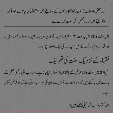
اور بعض اوقات (سنت) کا لفظ بدعت کے مقابلے میں استعمال کیا جاتا ہے جیسا کہ
علماء کہتے ہیں فلاں شخص اہل سنت میں سے ہے
اہل سنت کا لفظ اہل بدعت مثلا معتزلہ،جہمیہ،خوارج،مرجئہ،شیعہ،موولہ، مجسمہ ،جبریہ
اور قدریہ وغیرہ کے بالمقابل عقیدے کی ایک اصطلاح ہے ۔
فقہاء کے نزدیک سنت کی تعریف
علم الفقہ میں سنت کا لفظ فرض کے بالمقابل استعمال کیا جاتا ہے ۔اور جب فقہاء کسی فعل کے
بارے میں یہ کہتے ہیں کہ وہ سنت ہے تواس سے ان کی مراد یہ ہوتی ہے کہ وہ فرض نہیں
ہے۔
الدکتور وھبہ الزحیلی لکھتے ہیں :