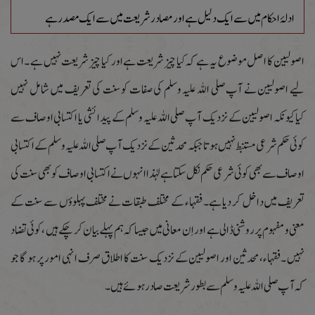
ادلۂ احکام میں سے ایک دلیل ہے اور مصادر شریعت میں سے ایک مصدر ہے
اصولیین کا اصل موضوع یہ ہے کہ کیا چیز شریعت ہے اور کیا چیز شریعت نہیں ہے ۔اس
لیے اصولیین نے آپ صلی اللہ علیہ وسلم کی صفات کوسنت کی تعریف میں شامل نہیں
کیاکیونکہ اصولیین کے نزدیک آپ صلی اللہ علیہ وسلم کے پیدائشی یا اکتسابی اوصاف سے
کوئی حکم شرعی مستنبط نہیں ہوتاجبکہ محدثین کے نزدیک آپ صلی اللہ علیہ وسلم کے اکتسابی
اوصاف سے بھی کوئی شرعی حکم نکل سکتا ہے لہٰذا انہوں نے اکتسابی اوصاف کو بھی سنت کی
تعریف میں داخل کر دیا ہے۔ فقہاء کے مختلف طبقات نے مختلف پہلوؤں سے سنت کے
معنی و مفہوم پر روشنی ڈالی ہے اور اِن معانی میں جیسا کہ ہم پہلے بیان کر چکے ہیں ،کوئی تضاد
نہیں ۔فقہاء،محدثین اور اصولیین کے نزدیک سنت کا اطلاق صرف انہی امور پر ہو گا جو
کہ آپ صلی اللہ علیہ وسلم سے بطور شریعت صادر ہوئے ہیں۔