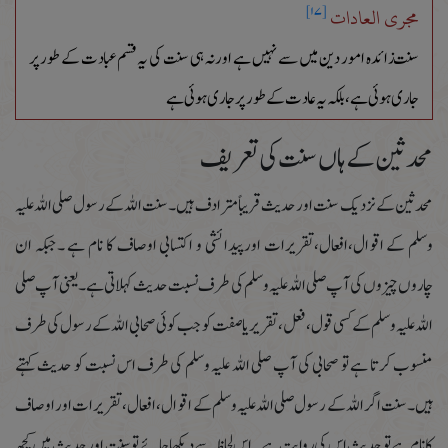
مجری العادات
[۱۷]
سنت زائدہ امور دین میں سے نہیں ہے اور نہ ہی سنت کی یہ قسم عبادت کے طور پر
جاری ہوئی ہے،بلکہ یہ عادت کے طور پر جاری ہوئی ہے
محدثین کے ہاں سنت کی تعریف
محدثین کے نزدیک سنت اور حدیث قریباً مترادف ہیں ۔سنت اللہ کے رسول صلی اللہ علیہ
وسلم کے اقوال،افعال،تقریرات اورپیدائشی و اکتسابی اوصاف کا نام ہے ۔جبکہ ان
چاروں چیزوں کی آپ صلی اللہ علیہ وسلم کی طرف نسبت حدیث کہلاتی ہے ۔یعنی آپ صلی
اللہ علیہ وسلم کے کسی قول،فعل،تقریریا صفت کو جب کوئی صحابی اللہ کے رسول کی طرف
منسوب کرتا ہے تو صحابی کی آپ صلی اللہ علیہ وسلم کی طرف اس نسبت کو حدیث کہتے
ہیں۔سنت اگراللہ کے رسول صلی اللہ علیہ وسلم کے اقوال،افعال،تقریرات اور اوصاف
کا نام ہے تو حدیث اس کی روایت ہے ۔اس لحاظ سے دیکھا جائے تو سنت اور حدیث میں کچھ