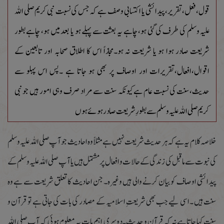
قول،فعل،تقریر،پیدائشی یا اکتسابی وصف ہے کہ جس کی نسبت نبی کریم صلی اللہ
علیہ وسلم کی طرف کی گئی ہو، چاہے یہ بعثت سے پہلے ہو یا بعد میں ہو، چاہے بطور
شریعت صادر ہوا ہو یا شریعت نہ ہو۔مجازاً اس کا اطلاق صحابہ اور تابعین کے
اقوال،افعال،تقریرات اور اوصاف پر بھی ہو جاتا ہے ۔پس اس پہلو سے
حدیث،سنت کی نسبت عام ہےکیونکہ سنت سے مراد صرف وہی امور ہیں جو نبی
کریم صلی اللہ علیہ وسلم سے بطورِ شریعت صادر ہوئے ہوں
خلاصہ کلام یہ ہے کہ ہر حدیث شریعت نہیں ہےمثلاً وہ احادیث جو آپ صلی اللہ علیہ وسلم
کی نبوت سے ماقبل کی زندگی کے حالات و افعال پر مشتمل ہیں یا آپ صلی اللہ علیہ وسلم کے
پیدائشی اوصاف کو بیان کرنے والی ہیں وغیرہ۔ جن احادیث کا تعلق شریعت سے ہے وہ
سنت ہیں ۔اسی لیے جب بھی شریعتِ اسلامیہ کے مصادر کی بات کی جاتی ہے تو قرآن و
سنت کہا جاتا ہے نہ کہ قرآن و حدیث۔دوسری اہم بات یہ معلوم ہوئی کہ آپ صلی اللہ