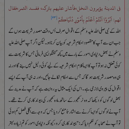
فی المدینة یؤبرون النخل،فأشار علیھم بترکہ، ففسد الثمر،فقال
لھم: اَبِّرُوْا اَنْتُمْ اَعْلَمُ بِاُمُوْرِ دُنْیَاکُمْ
[۲۳]
اللہ کے نبی صلی اللہ علیہ وسلم کے اقوال صرف اُس وقت مصدرِ شریعت ہوں گے
جب ان سے آپ کامقصود احکامِ شرعیہ کو بیان کرنا ہو۔لیکن اگر آپ صلی اللہ علیہ
وسلم نے بعض دنیاوی امور کے بارے میں کچھ گفتگوایسی فرمائی جس کا شریعت سے
کوئی تعلق نہ ہو تو آپ کا ایسا کلام احکامِ شرعیہ کے لیے کوئی دلیل نہیں بنے گا اور نہ
ہی وہ مصدر شریعت ہو گاکہ جس سے احکام نکالے جائیں،اور نہ ہی آپ کے ایسے
اقوال کی پیروی لازمی ہے ۔اس کی ایک مثال یہ روایت ہے کہ آپ نے مدینہ کے
بعض لوگوں کو دیکھا کہ وہ نر کھجور کے ساتھ مادہ کھجور کی پیوند کاری کرتے تھے ۔
آپ نے لوگوں کو ایسا کرنے سے اشارتاً منع کر دیا جس کہ وجہ سے اگلی فصل کم ہوئی
تو آپ نے صحابہ کو حکم دیا کہ :"پیوند کاری کرو ،کیونکہ دنیاوی امور کو تم زیادہ بہتر