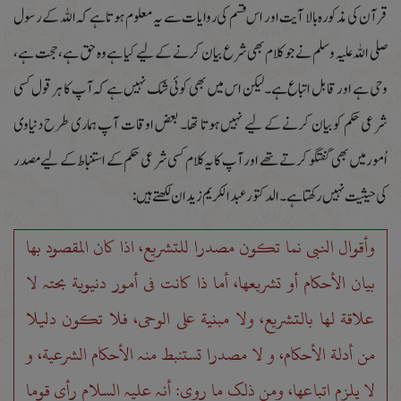
قرآن کی مذکورہ بالا آیت اور اس قسم کی روایات سے یہ معلوم ہوتا ہے کہ اللہ کے رسول
صلی اللہ علیہ وسلم نے جو کلام بھی شرع بیان کرنے کے لیے کیا ہے وہ حق ہے، حجت ہے،
وحی ہے اور قابل اتباع ہے۔لیکن اس میں بھی کوئی شک نہیں ہے کہ آپ کا ہر قول کسی
شرعی حکم کو بیان کرنے کے لیے نہیں ہوتا تھا۔ بعض اوقات آپ ہماری طرح دنیاوی
اُمور میں بھی گفتگو کرتے تھے اور آپ کایہ کلام کسی شرعی حکم کے استنباط کے لیے مصدر
کی حیثیت نہیں رکھتا ہے ۔الدکتور عبد الکریم زیدان لکھتے ہیں :
وأقوال النبی نما تکون مصدرا للتشریع، اذا کان المقصود بھا
بیان الأحکام أو تشریعھا، أما ذا کانت فی أمور دنیویة بحتہ لا
علاقة لھا بالتشریع، ولا مبنیة علی الوحی، فلا تکون دلیلا
من أدلة الأحکام، و لا مصدرا تستنبط منہ الأحکام الشرعیة، و
لا یلزم اتباعھا، ومن ذلک ما روی: أنہ علیہ السلام رأی قوما