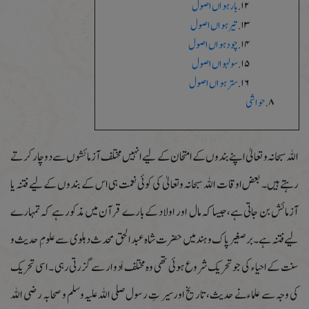
بارہواں اصول
تیرہواں اصول
چودہواں اصول
سولہواں اصول
سترہواں اصول
حواشی
اللہ سبحانہ و تعالیٰ اپنے بندوں کے امتحان کے لیے انہیں مختلف آزمائشوں سے دو چار کرتے
رہتے ہیں۔ بعض اوقات اللہ سبحانہ و تعالیٰ کی کوئی نعمت ہی اس کے بندوں کے لیے فتنہ یا
آزمائش بن جاتی ہے،جیسا کہ مال اور اولاد کے بارے قرآن میں مذکور ہے کہ تمہارے
لیے فتنہ ہے ۔برصغیر پاک و ہند میں حضرت شاہ عبد الحق محدث دہلوی سے علومِ حدیث و
سنت کے احیاء کی جو تحریک شروع ہوئی تھی وہ مختلف اَدوار سے گزرتی رہی ۔اسی تحریک
کی وجہ سے علماء نے حدیث،تاریخ اورسیر تِ رسول صلی اللہ علیہ وسلم و صحابہ رضی اللہ