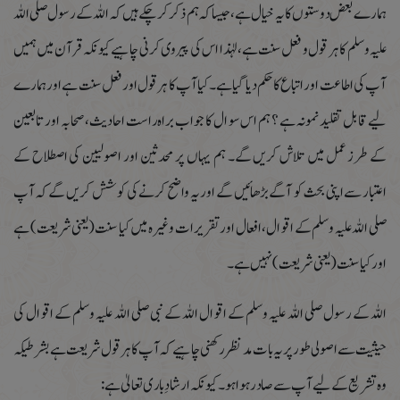
ہمارے بعض دوستوں کا یہ خیال ہے،جیسا کہ ہم ذکر کر چکے ہیں کہ اللہ کے رسول صلی اللہ
علیہ وسلم کا ہر قول و فعل سنت ہے،لہٰذا اس کی پیروی کرنی چاہیےکیونکہ قرآن میں ہمیں
آپ کی اطاعت اور اتباع کا حکم دیا گیا ہے۔کیا آپ کا ہر قول اور فعل سنت ہے اور ہمارے
لیے قابل تقلید نمونہ ہے ؟ ہم اس سوال کا جواب براہ راست احادیث،صحابہ اور تابعین
کے طرز عمل میں تلاش کریں گے۔ ہم یہاں پر محدثین اور اصولیین کی اصطلاح کے
اعتبار سے اپنی بحث کو آگے بڑھائیں گے اور یہ واضح کرنے کی کوشش کریں گے کہ آپ
صلی اللہ علیہ وسلم کے اقوال،افعال اور تقریرات وغیرہ میں کیا سنت(یعنی شریعت) ہے
اور کیا سنت(یعنی شریعت) نہیں ہے۔
اللہ کے رسول صلی اللہ علیہ وسلم کے اقوال اللہ کے نبی صلی اللہ علیہ وسلم کے اقوال کی
حیثیت سے اصولی طور پر یہ بات مدنظر رکھنی چاہیے کہ آپ کا ہر قول شریعت ہے بشرطیکہ
وہ تشریع کے لیے آپ سے صادر ہوا ہو۔ کیونکہ ارشادِ باری تعالیٰ ہے: