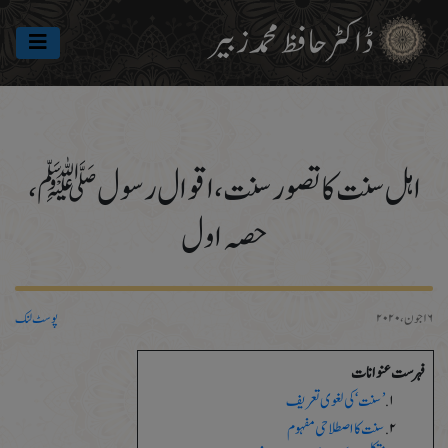
ڈاکٹرحافظ محمد زبیر
اہل سنت کا تصور سنت، اقوال رسولﷺ،
حصہ اول
۱۶ جون، ۲۰۲۰
پوسٹ لنک
فہرست عنوانات
’سنت ‘کی لغوی تعریف
سنت کا اصطلاحی مفہوم