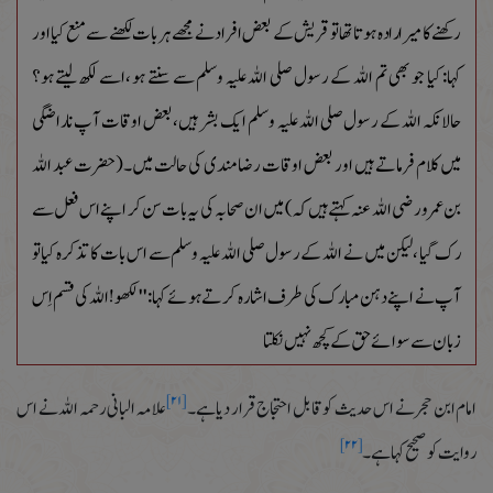
رکھنے کا میرا رادہ ہوتا تھاتو قریش کے بعض افراد نے مجھے ہر بات لکھنے سے منع کیا اور
کہا: کیا جو بھی تم اللہ کے رسول صلی اللہ علیہ وسلم سے سنتے ہو ،اسے لکھ لیتے ہو؟
حالانکہ اللہ کے رسول صلی اللہ علیہ وسلم ایک بشر ہیں،بعض اوقات آپ ناراضگی
میں کلام فرماتے ہیں اور بعض اوقات رضامندی کی حالت میں۔(حضرت عبد اللہ
بن عمرو رضی اللہ عنہ کہتے ہیں کہ) میں ان صحابہ کی یہ بات سن کر اپنے اس فعل سے
رک گیا ،لیکن میں نے اللہ کے رسول صلی اللہ علیہ وسلم سے اس بات کا تذکرہ کیا تو
آپ نے اپنے دہن مبارک کی طرف اشارہ کرتے ہوئے کہا :'' لکھو!اللہ کی قسم اِس
زبان سے سوائے حق کے کچھ نہیں نکلتا
[۲۱]
امام ابن حجر نے اس حدیث کو قابل احتجاج قرار دیا ہے۔
علامہ البانی رحمہ اللہ نے اس
[۲۲]
روایت کو صحیح کہاہے۔