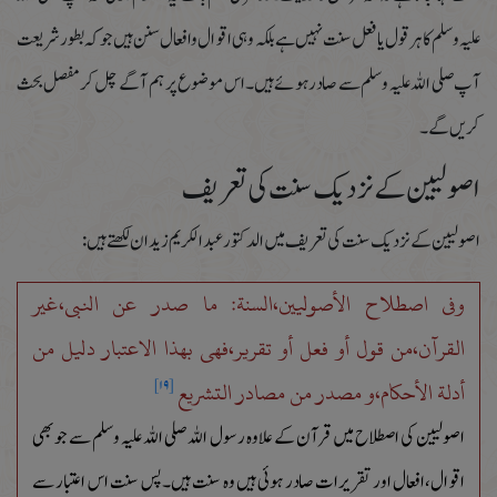
علیہ وسلم کا ہر قول یافعل سنت نہیں ہے بلکہ وہی اقوال وافعال سنن ہیں جو کہ بطور شریعت
آپ صلی اللہ علیہ وسلم سے صادر ہوئے ہیں۔اس موضوع پر ہم آگے چل کر مفصل بحث
کریں گے۔
اصولیین کے نزدیک سنت کی تعریف
اصولیین کے نزدیک سنت کی تعریف میں الدکتور عبد الکریم زیدان لکھتے ہیں :
وفی اصطلاح الأصولیین،السنة: ما صدر عن النبی،غیر
القرآن،من قول أو فعل أو تقریر،فھی بھذا الاعتبار دلیل من
أدلة الأحکام،و مصدر من مصادر التشریع
[۱۹]
اصولیین کی اصطلاح میں قرآن کے علاوہ رسول اللہ صلی اللہ علیہ وسلم سے جو بھی
اقوال،افعال اور تقریرات صادر ہوئی ہیں وہ سنت ہیں۔پس سنت اس اعتبار سے