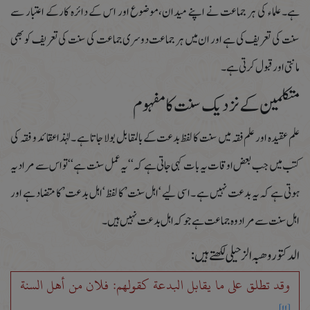
ہے۔علماء کی ہر جماعت نے اپنے میدان،موضوع اور اس کے دائرہ کارکے اعتبار سے
سنت کی تعریف کی ہے اور ان میں ہر جماعت دوسری جماعت کی سنت کی تعریف کو بھی
مانتی اور قبول کرتی ہے۔
متکلمین کے نزدیک سنت کا مفہوم
علم عقیدہ اور علم فقہ میں سنت کا لفظ بدعت کے بالمقابل بولا جاتا ہے ۔لہٰذا عقائد و فقہ کی
کتب میں جب بعض اوقات یہ بات کہی جاتی ہے کہ ‘‘یہ عمل سنت ہے ‘‘تو اس سے مراد یہ
ہوتی ہے کہ یہ بدعت نہیں ہے ۔اسی لیے ‘اہل سنت’ کا لفظ ‘اہل بدعت’ کا متضاد ہے اور
اہل سنت سے مراد وہ جماعت ہے جو کہ اہل بدعت نہیں ہیں ۔
الدکتور وھبہ الزحیلی لکھتے ہیں :
وقد تطلق علی ما یقابل البدعة کقولھم: فلان من أھل السنة
[۱۱]