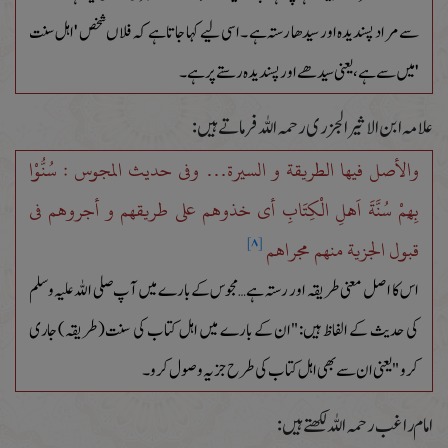
سے مراد پسندیدہ اور سیدھا رستہ ہے ۔اسی لیے کہا جاتا ہے کہ فلاں شخص 'اہل سنت
'میں سے ہے،یعنی سیدھے اور پسندیدہ رستے پر ہے۔
علامہ ابن الاثیر الجزری رحمہ اللہ فرماتے ہیں:
والأصل فیھا الطریقة و السیرة… وفی حدیث المجوس : سُنُّوْا
بِھِمْ سُنَّةَ اَھْلِ الْکِتَابِ أی خذوھم علی طریقھم و أجروھم فی
قبول الجزیة منھم مجراھم
[۸]
اس کا اصل معنی طریقہ اور رستہ ہے…مجوس کے بارے میں آپ صلی اللہ علیہ وسلم
کی حدیث کے الفاظ ہیں:"ان کے بارے میں اہل کتاب کی سنت(طریقہ) جاری
کرو" یعنی ان سے بھی اہل کتاب کی طرح جزیہ وصول کرو۔
امام راغب رحمہ اللہ لکھتے ہیں: