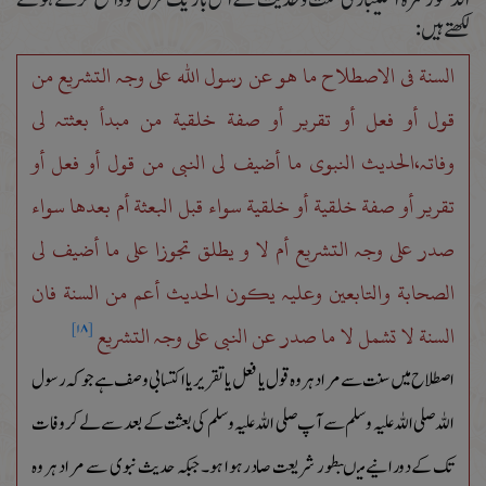
لکھتے ہیں :
السنة فی الاصطلاح ما ھو عن رسول اللہ علی وجہ التشریع من
قول أو فعل أو تقریر أو صفة خلقیة من مبدأ بعثتہ لی
وفاتہ،الحدیث النبوی ما أضیف لی النبی من قول أو فعل أو
تقریر أو صفة خلقیة أو خلقیة سواء قبل البعثة أم بعدھا سواء
صدر علی وجہ التشریع أم لا و یطلق تجوزا علی ما أضیف لی
الصحابة والتابعین وعلیہ یکون الحدیث أعم من السنة فان
السنة لا تشمل لا ما صدر عن النبی علی وجہ التشریع
[۱۸]
اصطلاح میں سنت سے مراد ہر وہ قول یا فعل یا تقریر یا اکتسابی وصف ہے جو کہ رسول
اللہ صلی اللہ علیہ وسلم سے آپ صلی اللہ علیہ وسلم کی بعثت کے بعد سے لے کر وفات
تک کے دورانیے میںبطور شریعت صادر ہوا ہو۔جبکہ حدیث نبوی سے مراد ہر وہ